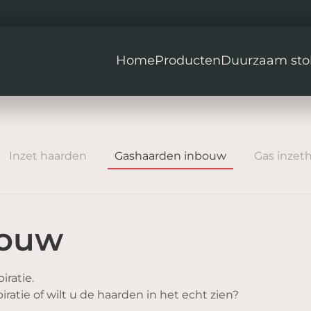
Home
Producten
Duurzaam sto
Inzet haarden
Gashaarden inbouw
Gas inzet
bouw
iratie.
ratie of wilt u de haarden in het echt zien?