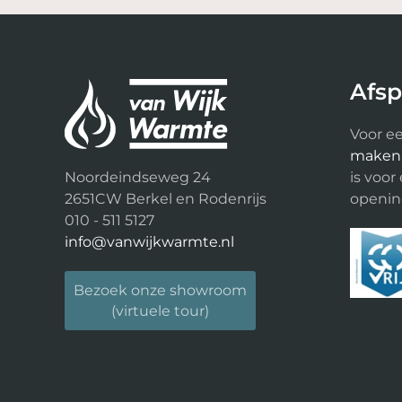
Afs
Voor ee
maken
Noordeindseweg 24
is voor
2651CW Berkel en Rodenrijs
opening
010 - 511 5127
info@vanwijkwarmte.nl
Bezoek onze showroom
(virtuele tour)