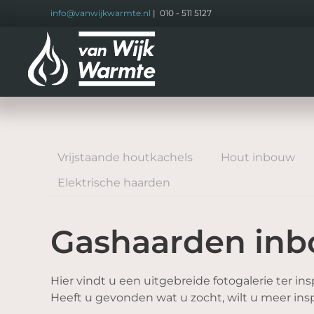
info@vanwijkwarmte.nl
| 010 - 511 5127
Terug
naar
hoofdinhoud
Vrijstaande houtkachels
Hout inbouw
Elektrische haarden
Gashaarden in
Hier vindt u een uitgebreide fotogalerie ter insp
Heeft u gevonden wat u zocht, wilt u meer inspi