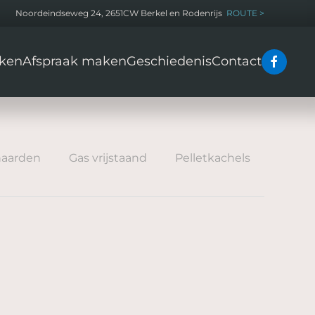
Noordeindseweg 24, 2651CW Berkel en Rodenrijs
ROUTE >
ken
Afspraak maken
Geschiedenis
Contact
haarden
Gas vrijstaand
Pelletkachels